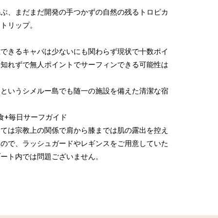
かぶ、まだまだ開発の手つかずの自然の残るトロピカ
フトリップ。
在できるキャパは少ないにも関わらず現状で十数ポイ
数知れずで無人ポイントでサーフィンできる可能性は
トというシメルー島でも随一の施設を備えた清潔な宿
食+毎日サーフガイド
しては宗教上の関係で肩から膝までは肌の露出を控え
すので、ラッシュガードやレギンスをご用意していた
ゾート内では問題ございません。