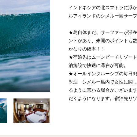
インドネシアの北スマトラに浮
ルアイランドのシメルー島サー
★島自体まだ、サーファーが滞
ントがあり、未開のポイントも
かなりの確率！！
★宿泊先はムーンビーチリゾー
泊施設で快適に滞在が可能。
★オールインクルーシブの毎日3
※注 シメルー島内で女性に関
るように言わる場合がございま
だくようになります。宿泊先リ