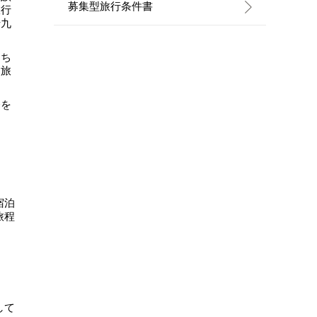
募集型旅行条件書
旅行
十九
うち
と旅
務を
宿泊
旅程
して