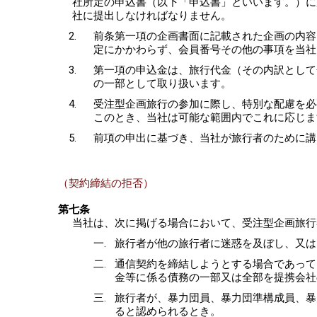
社所定の申込書（以下「申込書」といいます。）に
社に提出しなければなりません。
前条第一項の企画書面に記載された企画の内容
定にかかわらず、会員番号その他の事項を当社
第一項の申込金は、旅行代金（その内訳として
の一部として取り扱います。
受注型企画旅行の参加に際し、特別な配慮を必
このとき、当社は可能な範囲内でこれに応じま
前項の申出に基づき、当社が旅行者のために講
（契約締結の拒否）
第七条
当社は、次に掲げる場合において、受注型企画旅行
旅行者が他の旅行者に迷惑を及ぼし、又は
通信契約を締結しようとする場合であって
金等に係る債務の一部又は全部を提携会社
旅行者が、暴力団員、暴力団準構成員、暴
ると認められるとき。