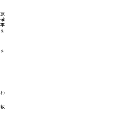
る旅
は確
載事
とを
き
項を
払わ
記載