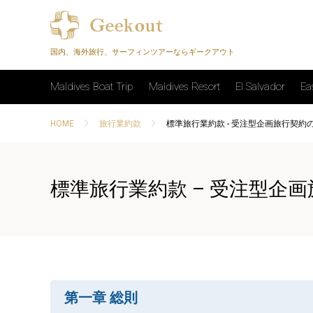
国内、海外旅行、サーフィンツアーならギークアウト
Maldives Boat Trip
Maldives Resort
El Salvador
Ea
HOME
旅行業約款
標準旅行業約款 - 受注型企画旅行契約の部
標準旅行業約款 – 受注型企
第一章 総則