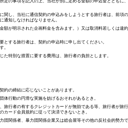
所定の事項を記入の上、当社が別に定める金額の申込金とともに
に関し、当社に通信契約の申込みをしようとする旅行者は、前項
に通知しなければなりません。
金額が明示された企画料金を含みます。）又は取消料若しくは違
要とする旅行者は、契約の申込時に申し出てください。
す。
じた特別な措置に要する費用は、旅行者の負担とします。
契約の締結に応じないことがあります。
団体行動の円滑な実施を妨げるおそれがあるとき。
、旅行者の有するクレジットカードが無効である等、旅行者が旅
のカード会員規約に従って決済できないとき。
力団関係者、暴力団関係企業又は総会屋等その他の反社会的勢力