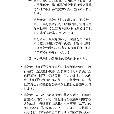
旅行者が、暴力団員、暴力団準構成員、暴
力団関係者、暴力団関係企業又は総会屋等
その他の反社会的勢力であると認められる
とき。
旅行者が、当社に対して暴力的な要求行
為、不当な要求行為、取引に関して脅迫的
な言動若しくは暴力を用いる行為又はこれ
らに準ずる行為を行ったとき。
旅行者が、風説を流布し、偽計を用い若し
くは威力を用いて当社の信用を毀損し若し
くは当社の業務を妨害する行為又はこれら
に準ずる行為を行ったとき。
その他当社の業務上の都合があるとき。
当社は、渡航手続代行契約の成立後速やかに、旅
行者に、当該渡航手続代行契約により引き受けた
代行業務（以下「受託業務」といいます。）の内
容、渡航手続代行料金の額、その収受の方法、当
社の責任その他必要な事項を記載した書面を交付
します。
当社は、あらかじめ旅行者の承諾を得て、前項の
書面の交付に代えて、情報通信の技術を利用する
方法により当該書面に記載すべき事項（以下この
条において「記載事項」といいます。）を提供し
たときは、旅行者の使用する通信機器に備えられ