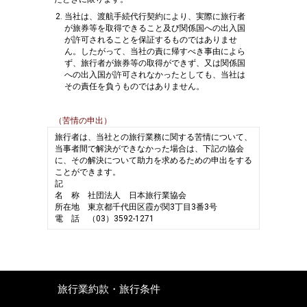
当社は、渡航手続代行契約により、実際に旅行者
が旅券等を取得できること及び関係国への出入国
が許可されることを保証するものではありませ
ん。したがって、当社の責に帰すべき事由によら
ず、旅行者が旅券等の取得ができず、又は関係国
への出入国が許可されなかったとしても、当社は
その責任を負うものではありません。
（苦情の申出）
旅行者は、当社との旅行業務に関する苦情について、
当事者間で解決ができなかった場合は、下記の協会
に、その解決について助力を求めるための申出をする
ことができます。
記
名 称
社団法人 日本旅行業協会
所在地
東京都千代田区霞が関3丁目3番3号
電 話
（03）3592-1271
旅行業約款・旅行条件