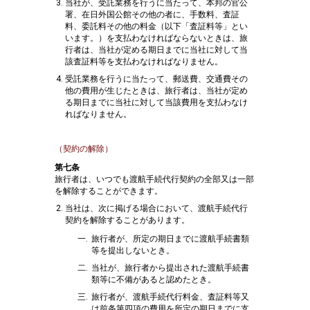
当社が、受託業務を行うに当たって、本邦の官公
署、在日外国公館その他の者に、手数料、査証
料、委託料その他の料金（以下「査証料等」とい
います。）を支払わなければならないときは、旅
行者は、当社が定める期日までに当社に対して当
該査証料等を支払わなければなりません。
受託業務を行うに当たって、郵送費、交通費その
他の費用が生じたときは、旅行者は、当社が定め
る期日までに当社に対して当該費用を支払わなけ
ればなりません。
（契約の解除）
第七条
旅行者は、いつでも渡航手続代行契約の全部又は一部
を解除することができます。
当社は、次に掲げる場合において、渡航手続代行
契約を解除することがあります。
旅行者が、所定の期日までに渡航手続書類
等を提出しないとき。
当社が、旅行者から提出された渡航手続書
類等に不備があると認めたとき。
旅行者が、渡航手続代行料金、査証料等又
は前条第四項の費用を所定の期日までに支