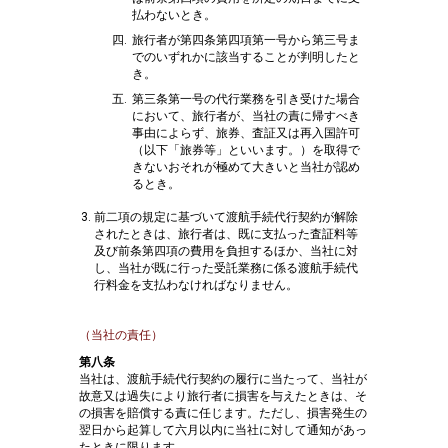
払わないとき。
旅行者が第四条第四項第一号から第三号ま
でのいずれかに該当することが判明したと
き。
第三条第一号の代行業務を引き受けた場合
において、旅行者が、当社の責に帰すべき
事由によらず、旅券、査証又は再入国許可
（以下「旅券等」といいます。）を取得で
きないおそれが極めて大きいと当社が認め
るとき。
前二項の規定に基づいて渡航手続代行契約が解除
されたときは、旅行者は、既に支払った査証料等
及び前条第四項の費用を負担するほか、当社に対
し、当社が既に行った受託業務に係る渡航手続代
行料金を支払わなければなりません。
（当社の責任）
第八条
当社は、渡航手続代行契約の履行に当たって、当社が
故意又は過失により旅行者に損害を与えたときは、そ
の損害を賠償する責に任じます。ただし、損害発生の
翌日から起算して六月以内に当社に対して通知があっ
たときに限ります。