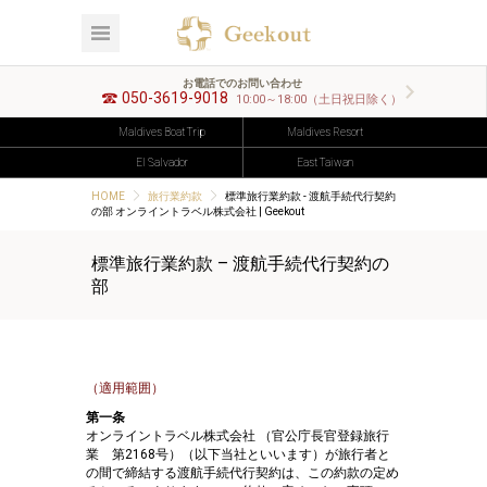
お電話でのお問い合わせ
050-3619-9018
10:00～18:00（土日祝日除く）
Maldives Boat Trip
Maldives Resort
El Salvador
East Taiwan
HOME
旅行業約款
標準旅行業約款 - 渡航手続代行契約
の部 オンライントラベル株式会社 | Geekout
標準旅行業約款 – 渡航手続代行契約の
部
（適用範囲）
第一条
オンライントラベル株式会社 （官公庁長官登録旅行
業 第2168号）（以下当社といいます）が旅行者と
の間で締結する渡航手続代行契約は、この約款の定め