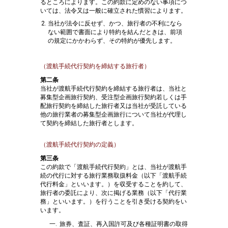
るところによります。この約款に定めのない事項につ
いては、法令又は一般に確立された慣習によります。
当社が法令に反せず、かつ、旅行者の不利になら
ない範囲で書面により特約を結んだときは、前項
の規定にかかわらず、その特約が優先します。
（渡航手続代行契約を締結する旅行者）
第二条
当社が渡航手続代行契約を締結する旅行者は、当社と
募集型企画旅行契約、受注型企画旅行契約若しくは手
配旅行契約を締結した旅行者又は当社が受託している
他の旅行業者の募集型企画旅行について当社が代理し
て契約を締結した旅行者とします。
（渡航手続代行契約の定義）
第三条
この約款で「渡航手続代行契約」とは、当社が渡航手
続の代行に対する旅行業務取扱料金（以下「渡航手続
代行料金」といいます。）を収受することを約して、
旅行者の委託により、次に掲げる業務（以下「代行業
務」といいます。）を行うことを引き受ける契約をい
います。
旅券、査証、再入国許可及び各種証明書の取得