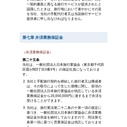
一契約書面と異なる旅行サービスが提供されたと
認識したときは、旅行地において速やかにその旨
を当社、当社の手配代行者又は当該旅行サービス
提供者に申し出なければなりません。
第七章 弁済業務保証金
（弁済業務保証金）
第二十五条
当社は、一般社団法人日本旅行業協会（東京都千代田
区霞が関3丁目3番3号）の保証社員になっておりま
す。
当社と手配旅行契約を締結した旅行者又は構成者
は、その取引によって生じた債権に関し、前項の
一般社団法人日本旅行業協会が供託している弁済
業務保証金から20,000,000円に達するまで弁済を
受けることができます。
当社は、旅行業法第二十二条の十第一項の規定に
基づき、一般社団法人日本旅行業協会に弁済業務
保証金分担金を納付しておりますので、同法第七
条第一項に基づく営業保証金は供託しておりませ