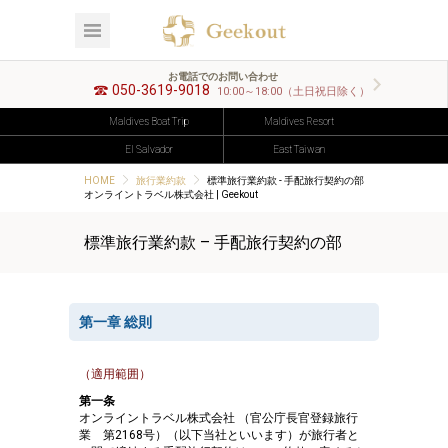
お電話でのお問い合わせ
050-3619-9018
10:00～18:00（土日祝日除く）
Maldives Boat Trip
Maldives Resort
El Salvador
East Taiwan
HOME
旅行業約款
標準旅行業約款 - 手配旅行契約の部
オンライントラベル株式会社 | Geekout
標準旅行業約款 – 手配旅行契約の部
第一章 総則
（適用範囲）
第一条
オンライントラベル株式会社 （官公庁長官登録旅行
業 第2168号）（以下当社といいます）が旅行者と