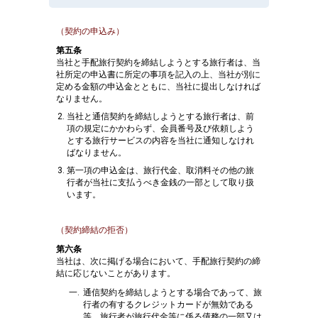
（契約の申込み）
第五条
当社と手配旅行契約を締結しようとする旅行者は、当
社所定の申込書に所定の事項を記入の上、当社が別に
定める金額の申込金とともに、当社に提出しなければ
なりません。
当社と通信契約を締結しようとする旅行者は、前
項の規定にかかわらず、会員番号及び依頼しよう
とする旅行サービスの内容を当社に通知しなけれ
ばなりません。
第一項の申込金は、旅行代金、取消料その他の旅
行者が当社に支払うべき金銭の一部として取り扱
います。
（契約締結の拒否）
第六条
当社は、次に掲げる場合において、手配旅行契約の締
結に応じないことがあります。
通信契約を締結しようとする場合であって、旅
行者の有するクレジットカードが無効である
等、旅行者が旅行代金等に係る債務の一部又は