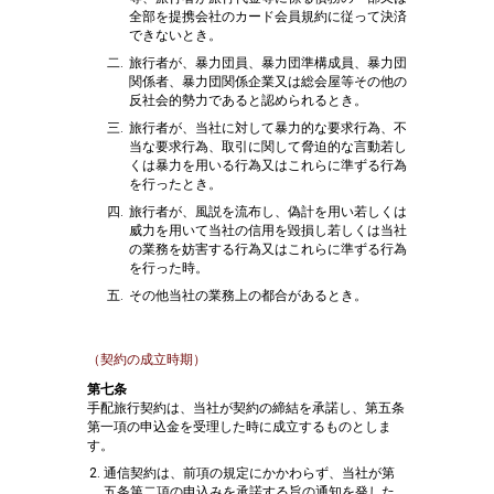
全部を提携会社のカード会員規約に従って決済
できないとき。
旅行者が、暴力団員、暴力団準構成員、暴力団
関係者、暴力団関係企業又は総会屋等その他の
反社会的勢力であると認められるとき。
旅行者が、当社に対して暴力的な要求行為、不
当な要求行為、取引に関して脅迫的な言動若し
くは暴力を用いる行為又はこれらに準ずる行為
を行ったとき。
旅行者が、風説を流布し、偽計を用い若しくは
威力を用いて当社の信用を毀損し若しくは当社
の業務を妨害する行為又はこれらに準ずる行為
を行った時。
その他当社の業務上の都合があるとき。
（契約の成立時期）
第七条
手配旅行契約は、当社が契約の締結を承諾し、第五条
第一項の申込金を受理した時に成立するものとしま
す。
通信契約は、前項の規定にかかわらず、当社が第
五条第二項の申込みを承諾する旨の通知を発した