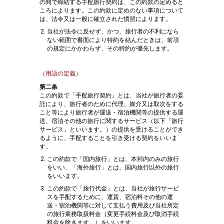
の間で締結する手配旅行契約は、この約款の定めると
ころによります。この約款に定めのない事項について
は、法令又は一般に確立された慣習によります。
当社が法令に反せず、かつ、旅行者の不利になら
ない範囲で書面により特約を結んだときは、前項
の規定にかかわらず、その特約が優先します。
（用語の定義）
第二条
この約款で「手配旅行契約」とは、当社が旅行者の委
託により、旅行者のために代理、媒介又は取次をする
こと等により旅行者が運送・宿泊機関等の提供する運
送、宿泊その他の旅行に関するサービス（以下「旅行
サービス」といいます。）の提供を受けることができ
るように、手配することを引き受ける契約をいいま
す。
この約款で「国内旅行」とは、本邦内のみの旅行
をいい、「海外旅行」とは、国内旅行以外の旅行
をいいます。
この約款で「旅行代金」とは、当社が旅行サービ
スを手配するために、運賃、宿泊料その他の運
送・宿泊機関等に対して支払う費用及び当社所定
の旅行業務取扱料金（変更手続料金及び取消手続
料金を除きます。）をいいます。