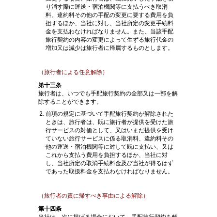
り消す際に運送・宿泊機関等に支払うべき取消
料、違約料その他の手配の変更に要する費用を負
担するほか、当社に対し、当社所定の変更手続料
金を支払わなければなりません。また、当該手配
旅行契約の内容の変更によって生ずる旅行代金の
増加又は減少は旅行者に帰属するものとします。
（旅行者による任意解除）
第十三条
旅行者は、いつでも手配旅行契約の全部又は一部を解
除することができます。
前項の規定に基づいて手配旅行契約が解除された
ときは、旅行者は、既に旅行者が提供を受けた旅
行サービスの対価として、又はいまだ提供を受け
ていない旅行サービスに係る取消料、違約料その
他の運送・宿泊機関等に対して既に支払い、又は
これから支払う費用を負担するほか、当社に対
し、当社所定の取消手続料金及び当社が得るはず
であった取扱料金を支払わなければなりません。
（旅行者の責に帰すべき事由による解除）
第十四条