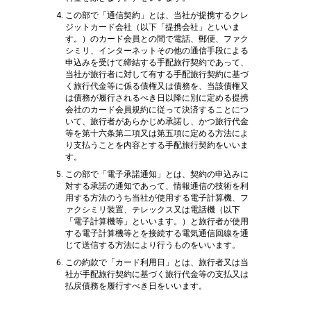
この部で「通信契約」とは、当社が提携するクレ
ジットカード会社（以下「提携会社」といいま
す。）のカード会員との間で電話、郵便、ファク
シミリ、インターネットその他の通信手段による
申込みを受けて締結する手配旅行契約であって、
当社が旅行者に対して有する手配旅行契約に基づ
く旅行代金等に係る債権又は債務を、当該債権又
は債務が履行されるべき日以降に別に定める提携
会社のカード会員規約に従って決済することにつ
いて、旅行者があらかじめ承諾し、かつ旅行代金
等を第十六条第二項又は第五項に定める方法によ
り支払うことを内容とする手配旅行契約をいいま
す。
この部で「電子承諾通知」とは、契約の申込みに
対する承諾の通知であって、情報通信の技術を利
用する方法のうち当社が使用する電子計算機、フ
ァクシミリ装置、テレックス又は電話機（以下
「電子計算機等」といいます。）と旅行者が使用
する電子計算機等とを接続する電気通信回線を通
じて送信する方法により行うものをいいます。
この約款で「カード利用日」とは、旅行者又は当
社が手配旅行契約に基づく旅行代金等の支払又は
払戻債務を履行すべき日をいいます。