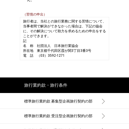
ん。
（苦情の申出）
旅行者は、当社との旅行業務に関する苦情について、
当事者間で解決ができなかった場合は、下記の協会
に、その解決について助力を求めるための申出をする
ことができます。
記
名 称
社団法人 日本旅行業協会
所在地
東京都千代田区霞が関3丁目3番3号
電 話
（03）3592-1271
旅行業約款・旅行条件
標準旅行業約款 募集型企画旅行契約の部
標準旅行業約款 受注型企画旅行契約の部