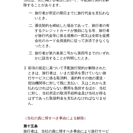
当社は、次に掲げる場合において、手配旅行契約を解
除することがあります。
旅行者が所定の期日までに旅行代金を支払わな
いとき。
通信契約を締結した場合であって、旅行者の有
するクレジットカードが無効になる等、旅行者
が旅行代金等に係る債務の一部又は全部を提携
会社のカード会員規約に従って決済できなくな
ったとき。
旅行者が第六条第二号から第四号までのいずれ
かに該当することが判明したとき。
前項の規定に基づいて手配旅行契約が解除された
ときは、旅行者は、いまだ提供を受けていない旅
行サービスに係る取消料、違約料その他の運送・
宿泊機関等に対して既に支払い、又はこれから支
払わなければならない費用を負担するほか、当社
に対し、当社所定の取消手続料金及び当社が得る
はずであった取扱料金を支払わなければなりませ
ん。
（当社の責に帰すべき事由による解除）
第十五条
旅行者は、当社の責に帰すべき事由により旅行サービ