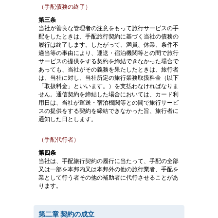
（手配債務の終了）
第三条
当社が善良な管理者の注意をもって旅行サービスの手
配をしたときは、手配旅行契約に基づく当社の債務の
履行は終了します。したがって、満員、休業、条件不
適当等の事由により、運送・宿泊機関等との間で旅行
サービスの提供をする契約を締結できなかった場合で
あっても、当社がその義務を果たしたときは、旅行者
は、当社に対し、当社所定の旅行業務取扱料金（以下
「取扱料金」といいます。）を支払わなければなりま
せん。通信契約を締結した場合においては、カード利
用日は、当社が運送・宿泊機関等との間で旅行サービ
スの提供をする契約を締結できなかった旨、旅行者に
通知した日とします。
（手配代行者）
第四条
当社は、手配旅行契約の履行に当たって、手配の全部
又は一部を本邦内又は本邦外の他の旅行業者、手配を
業として行う者その他の補助者に代行させることがあ
ります。
第二章 契約の成立