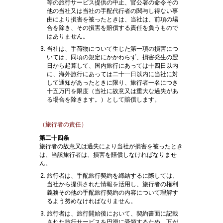
等の旅行サービス提供の中止、官公署の命令その
他の当社又は当社の手配代行者の関与し得ない事
由により損害を被ったときは、当社は、前項の場
合を除き、その損害を賠償する責任を負うもので
はありません。
当社は、手荷物について生じた第一項の損害につ
いては、同項の規定にかかわらず、損害発生の翌
日から起算して、国内旅行にあっては十四日以内
に、海外旅行にあっては二十一日以内に当社に対
して通知があったときに限り、旅行者一名につき
十五万円を限度（当社に故意又は重大な過失があ
る場合を除きます。）として賠償します。
（旅行者の責任）
第二十四条
旅行者の故意又は過失により当社が損害を被ったとき
は、当該旅行者は、損害を賠償しなければなりませ
ん。
旅行者は、手配旅行契約を締結するに際しては、
当社から提供された情報を活用し、旅行者の権利
義務その他の手配旅行契約の内容について理解す
るよう努めなければなりません。
旅行者は、旅行開始後において、契約書面に記載
された旅行サービスを円滑に受領するため、万が