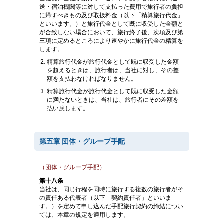
送・宿泊機関等に対して支払った費用で旅行者の負担
に帰すべきもの及び取扱料金（以下「精算旅行代金」
といいます。）と旅行代金として既に収受した金額と
が合致しない場合において、旅行終了後、次項及び第
三項に定めるところにより速やかに旅行代金の精算を
します。
精算旅行代金が旅行代金として既に収受した金額
を超えるときは、旅行者は、当社に対し、その差
額を支払わなければなりません。
精算旅行代金が旅行代金として既に収受した金額
に満たないときは、当社は、旅行者にその差額を
払い戻します。
第五章 団体・グループ手配
（団体・グループ手配）
第十八条
当社は、同じ行程を同時に旅行する複数の旅行者がそ
の責任ある代表者（以下「契約責任者」といいま
す。）を定めて申し込んだ手配旅行契約の締結につい
ては、本章の規定を適用します。