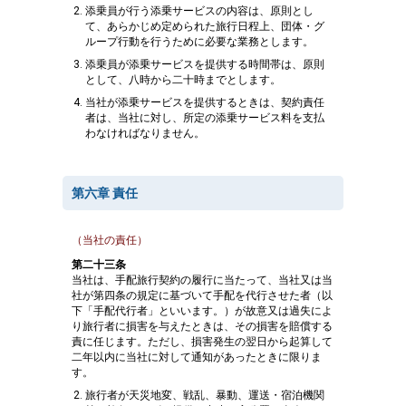
添乗員が行う添乗サービスの内容は、原則とし
て、あらかじめ定められた旅行日程上、団体・グ
ループ行動を行うために必要な業務とします。
添乗員が添乗サービスを提供する時間帯は、原則
として、八時から二十時までとします。
当社が添乗サービスを提供するときは、契約責任
者は、当社に対し、所定の添乗サービス料を支払
わなければなりません。
第六章 責任
（当社の責任）
第二十三条
当社は、手配旅行契約の履行に当たって、当社又は当
社が第四条の規定に基づいて手配を代行させた者（以
下「手配代行者」といいます。）が故意又は過失によ
り旅行者に損害を与えたときは、その損害を賠償する
責に任じます。ただし、損害発生の翌日から起算して
二年以内に当社に対して通知があったときに限りま
す。
旅行者が天災地変、戦乱、暴動、運送・宿泊機関