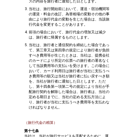
スの内容を旅行者に通知した日とします。
当社は、旅行開始前において、運送・宿泊機関等
の運賃・料金の改訂、為替相場の変動その他の事
由により旅行代金の変動を生じた場合は、当該旅
行代金を変更することがあります。
前項の場合において、旅行代金の増加又は減少
は、旅行者に帰属するものとします。
当社は、旅行者と通信契約を締結した場合であっ
て、第三章又は第四章の規定により旅行者が負担
すべき費用等が生じたときは、当社は、提携会社
のカードにより所定の伝票への旅行者の署名なく
して当該費用等の支払いを受けます。この場合に
おいて、カード利用日は旅行者が当社に支払うべ
き費用等の額又は当社が旅行者に払い戻すべき額
を、当社が旅行者に通知した日とします。ただ
し、第十四条第一項第二号の規定により当社が手
配旅行契約を解除した場合は、旅行者は、当社の
定める期日までに、当社の定める支払方法によ
り、旅行者が当社に支払うべき費用等を支払わな
ければなりません。
（旅行代金の精算）
第十七条
当社は、当社が旅行サービスを手配するために、運