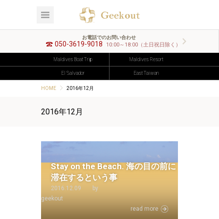
お電話でのお問い合わせ
050-3619-9018
10:00～18:00（土日祝日除く）
Maldives Boat Trip
Maldives Resort
El Salvador
East Taiwan
HOME
2016年12月
2016年12月
Stay on the Beach. 海の目の前に
滞在するという事
2016.12.09
by
geekout
read more