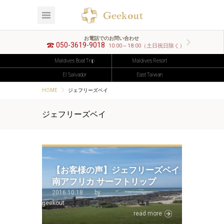
お電話でのお問い合わせ
050-3619-9018
10:00～18:00（土日祝日除く）
Maldives Boat Trip
Maldives Resort
El Salvador
East Taiwan
HOME
ジェフリーズベイ
ジェフリーズベイ
【お客様の声】ジェフリーズベイ
南アフリカ サーフトリップ
2016.10.18
by
geekout
read more