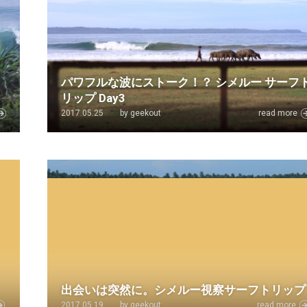
パワフルな波にストーク！？ シメルー サーフ
リップ Day3
2017.05.25
by geekout
read more
出会いは突然に。シメルー視察サーフトリップ
2017.05.19
by geekout
read more