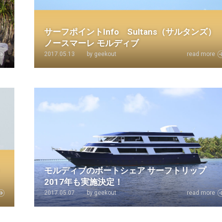
サーフポイントInfo Sultans（サルタンズ）
ノースマーレ モルディブ
2017.05.13
by geekout
read more
モルディブのボートシェア サーフトリップ
2017年も実施決定！
2017.05.07
by geekout
read more