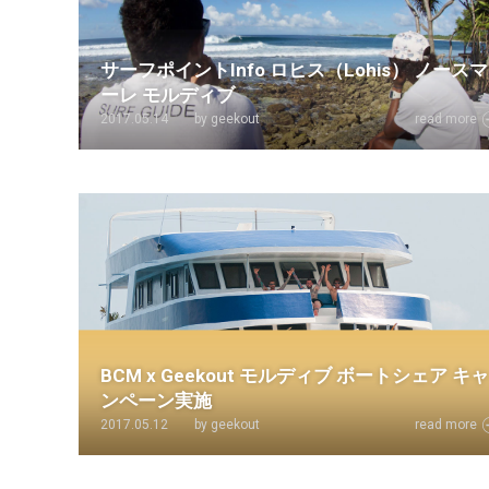
サーフポイントInfo ロヒス（Lohis） ノースマ
ーレ モルディブ
2017.05.14
by geekout
read more
BCM x Geekout モルディブ ボートシェア キャ
ンペーン実施
2017.05.12
by geekout
read more