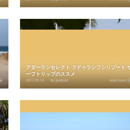
ナ
アダーランセレクト フドゥランフシリゾート 
ーフトリップのススメ
2017.05.14
by geekout
read more