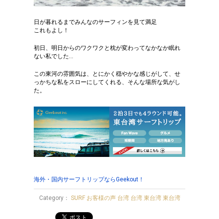
日が暮れるまでみんなのサーフィンを見て満足
これもよし！
初日、明日からのワクワクと枕が変わってなかなか眠れ
ない私でした…
この東河の雰囲気は、とにかく穏やかな感じがして、せ
っかちな私をスローにしてくれる、そんな場所な気がし
た。
海外・国内サーフトリップならGeekout！
Category：
SURF
お客様の声
台湾
台湾
東台湾
東台湾