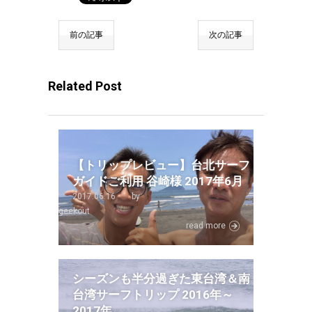
前の記事
次の記事
Related Post
【トリップレビュー】台北サーフ
ガイドご利用 谷崎様 2017年6月
2017.06.16
by
geekout
read more
シーズンも半分過ぎた東台湾＆南
台湾サーフトリップ 2016年～
2017年