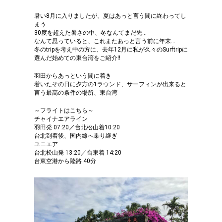
暑い8月に入りましたが、夏はあっと言う間に終わってし
まう…
30度を超えた暑さの中、冬なんてまだ先…
なんて思っていると、これまたあっと言う前に年末…
冬のtripを考え中の方に、去年12月に私が久々のSurftripに
選んだ始めての東台湾をご紹介!!
羽田からあっという間に着き
着いたその日に夕方の1ラウンド、サーフィンが出来ると
言う最高の条件の場所、東台湾
～フライトはこちら～
チャイナエアライン
羽田発 07:20／台北松山着10:20
台北到着後、国内線へ乗り継ぎ
ユニエア
台北松山発 13:20／台東着 14:20
台東空港から陸路 40分