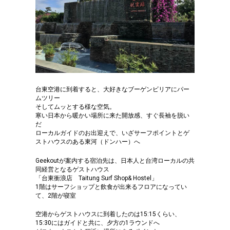
台東空港に到着すると、大好きなブーゲンビリアにパー
ムツリー
そしてムッとする様な空気。
寒い日本から暖かい場所に来た開放感、すぐ長袖を脱い
だ
ローカルガイドのお出迎えで、いざサーフポイントとゲ
ストハウスのある東河（ドンハー）へ
Geekoutが案内する宿泊先は、日本人と台湾ローカルの共
同経営となるゲストハウス
「台東衝浪店 Taitung Surf Shop& Hostel」
1階はサーフショップと飲食が出来るフロアになってい
て、2階が寝室
空港からゲストハウスに到着したのは15:15くらい、
15:30にはガイドと共に、夕方の1ラウンドへ