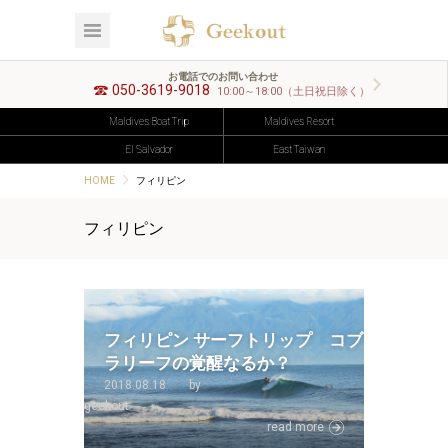
お電話でのお問い合わせ
050-3619-9018
10:00～18:00（土日祝日除く）
Maldives Boat Trip
Maldives Resort
El Salvador
East Taiwan
HOME
フィリピン
フィリピン
フィリピン サーフトリップ コブ
ラリーフの覚醒なるか？
2018.08.18
by
geekout
read more