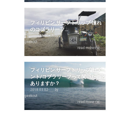
フィリピン サーフトリップ 憧れ
のコブラリーフ…
2018.03.13
by
geekout
read more
フィリピン サーフトリップ セメ
ント/コブラリーフって聞いたこと
ありますか？
2018.03.02
by
geekout
read more