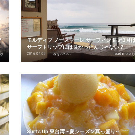
フ
モルディブ ノースマーレ サーフィン 結局3月
サーフトリップには良かったんじゃない？
2016.04.05
by geekout
read more
メ
Surf’s Up 東台湾 ~夏シーズン真っ盛り~