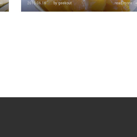
2015.06.16
by geekout
read more