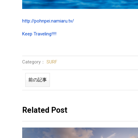
http://pohnpei.namiaru.tv/
Keep Traveling!!!!
Category：
SURF
前の記事
Related Post