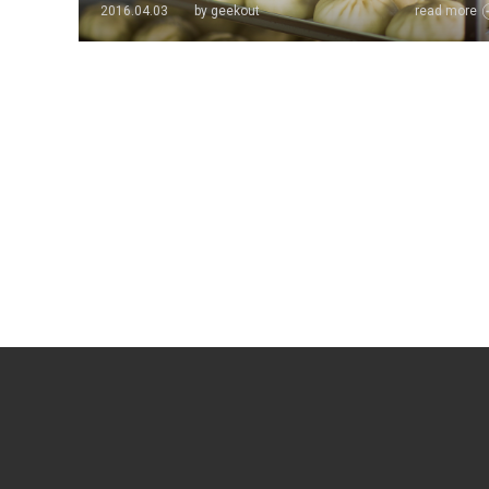
2016.04.03
by geekout
read more