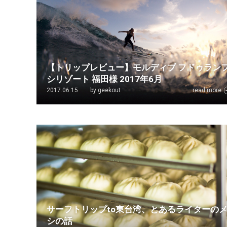
【トリップレビュー】モルディブ フドゥラン
シリゾート 福田様 2017年6月
2017.06.15
by geekout
read more
サーフトリップto東台湾、とあるライターの
シの話