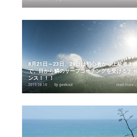
8月21日～23日、29日は初心者から上級者ま
で、目から鱗のサーフコーチングを受けるチ
ンス！！！
2015.08.10
by geekout
read more