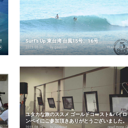
!
Surf’s Up 東台湾 台風15号、16号
2015.08.25
by geekout
read more
ユタカな旅のススメ ゴールドコースト&バイロ
ンベイにご参加頂きありがとうございました。
2015.08.25
by geekout
read more