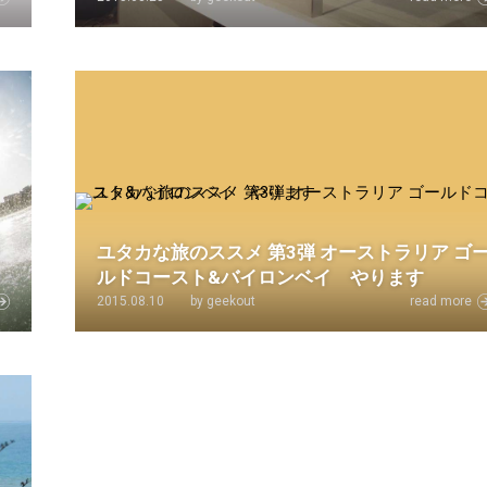
ャ
ユタカな旅のススメ 第3弾 オーストラリア ゴ
ルドコースト&バイロンベイ やります
2015.08.10
by geekout
read more