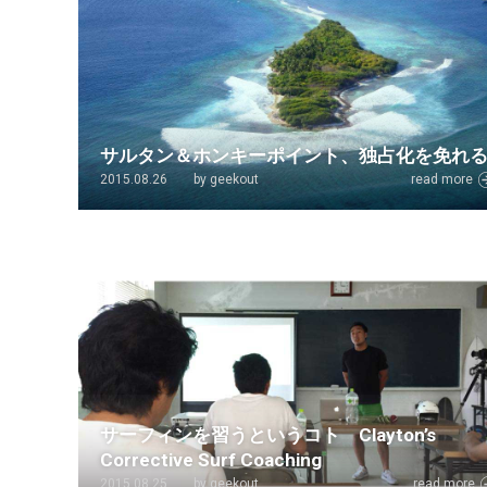
サルタン＆ホンキーポイント、独占化を免れる
2015.08.26
by geekout
read more
サーフィンを習うというコト Clayton’s
Corrective Surf Coaching
2015.08.25
by geekout
read more