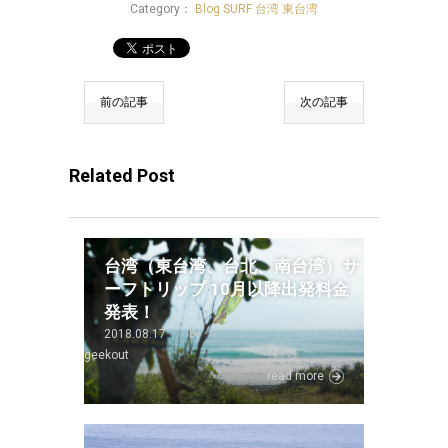
Category：
Blog
SURF
台湾
東台湾
前の記事
次の記事
Related Post
台湾（東台湾、台北、南台湾）サ
ーフトリップ 10月以降出発料金
発表！
2018.08.17
by
geekout
read more