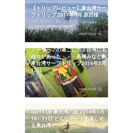
【トリップレビュー】東台湾サー
フトリップ 2017年5月 原田様
2017.05.30
by
geekout
read more
ノーサーフの過ごし方！台湾にも
仙台があった・・・高橋みなとの
東台湾サーフトリップ2016年3月
13日
2016.03.15
by
geekout
read more
Surf’s Up 東台湾の波 2016年1月
10、11日 どんなボードも楽しめ
る東台湾！
2016.01.12
by