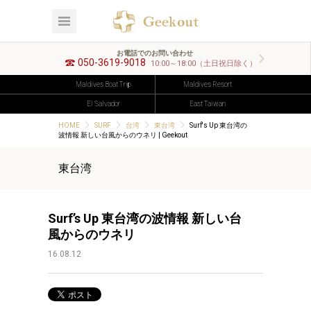
お電話でのお問い合わせ
050-3619-9018
10:00～18:00（土日祝日除く）
Maldives Boat Trip
Maldives Resort
El Salvador
East Taiwan
HOME
SURF
台湾
東台湾
Surf's Up 東台湾の
波情報 新しい台風からのウネリ | Geekout
東台湾
Surf’s Up 東台湾の波情報 新しい台
風からのウネリ
16.08.12