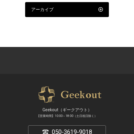
アーカイブ
Geekout（ギークアウト）
【営業時間】10:00～18:00（土日祝日除く）
050-3619-9018