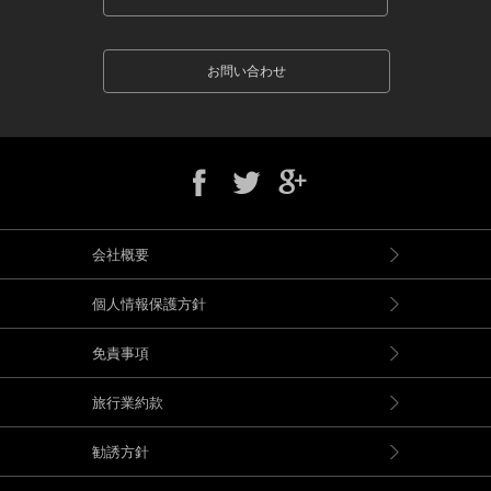
お問い合わせ
会社概要
個人情報保護方針
免責事項
旅行業約款
勧誘方針